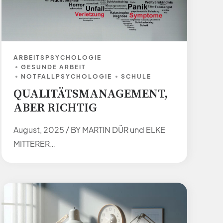
ARBEITSPSYCHOLOGIE
GESUNDE ARBEIT
NOTFALLPSYCHOLOGIE
SCHULE
QUALITÄTSMANAGEMENT,
ABER RICHTIG
August, 2025 / BY MARTIN DÜR und ELKE
MITTERER
https://www.syfox.at/public/blog/1014
Psychische Prävention bietet vielfältige
Möglichkeiten zur Verhinderung von
Unfällen. Die technische Unfallprävention
wie Sicherheitsgurt- und Airbag-Systeme