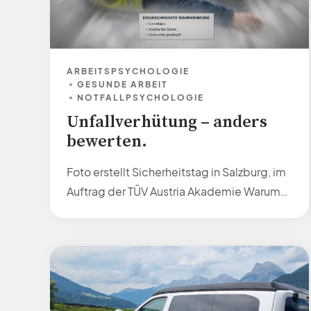
ARBEITSPSYCHOLOGIE
GESUNDE ARBEIT
NOTFALLPSYCHOLOGIE
Unfallverhütung – anders
bewerten.
Foto erstellt Sicherheitstag in Salzburg, im
Auftrag der TÜV Austria Akademie Warum
Psychische Erste Hilfe (PEH) ein wichtiger
Baustein der Unfallprävention sowie des
Sicherheits- und Risikomanagements ist
Dank der kontinuierlichen
Weiterentwicklung der
sicherheitstechnischen Prävention konnte