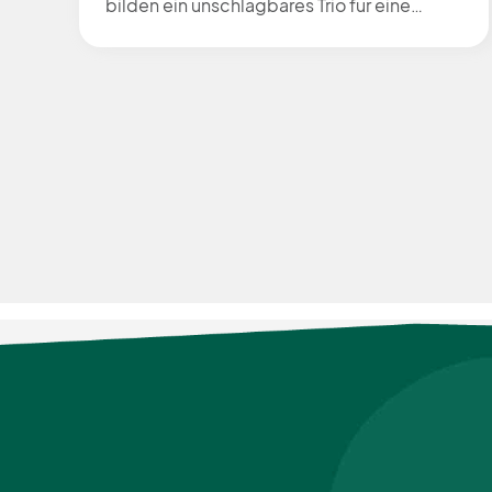
bilden ein unschlagbares Trio für eine
gesunde Arbeitsumgebung. Durchdachte
Lichtgestaltung reduzieren die
Beanspruchungen, fördern die
Produktivität und die körperliche sowie
psychische Gesundheit. Unternehmen, die
auf diese Faktoren setzen, investieren
langfristig in das Wohlbefinden und die
Leistungsfähigkeit ihrer Teamplayer. Die
Bedeutung des Lichts für Körper und Geist
Licht beeinflusst unsere innere Uhr, den
zirkadianen Rhythmus, der für Schlaf-
Wach-Zyklen und allgemeine Energie
verantwortlich ist. Tageslicht stimuliert die
Produktion von Serotonin, das die
Stimmung hebt und die Konzentration