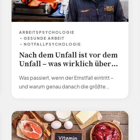
ARBEITSPSYCHOLOGIE
GESUNDE ARBEIT
NOTFALLPSYCHOLOGIE
Nach dem Unfall ist vor dem
Unfall – was wirklich über
Sicherheit entscheidet
Was passiert, wenn der Ernstfall eintritt –
und warum genau danach die größte
Gefahr lauern kann? Der TÜV AUSTRIA
Sicherheitstag zeigt eindrucksvoll, dass
nachhaltige Sicherheit nicht nur im
richtigen Handeln liegt, sondern vor allem
im bewussten Umgang mit dem, was
danach kommt. Im Zentrum des