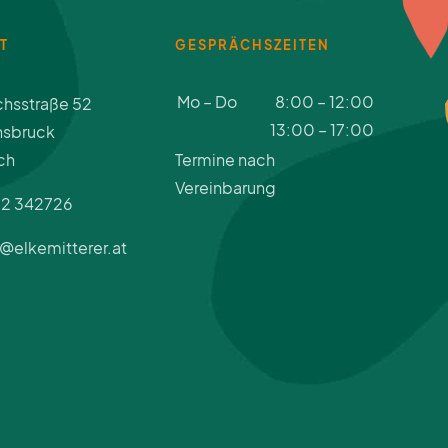
bleiben die Maßnahmen zur psychischen
T
GESPRÄCHSZEITEN
Akutversorgung oft unzureichend.
Während die physische Erste Hilfe in
Mo – Do
8:00 – 12:00
hsstraße 52
Betrieben gut verankert ist, wird die
13:00 – 17:00
nsbruck
psychische Erste Hilfe (PEH) oft
ch
Termine nach
unterschätzt bzw. sogar ignoriert. Große...
Vereinbarung
12 342726
@elkemitterer.at