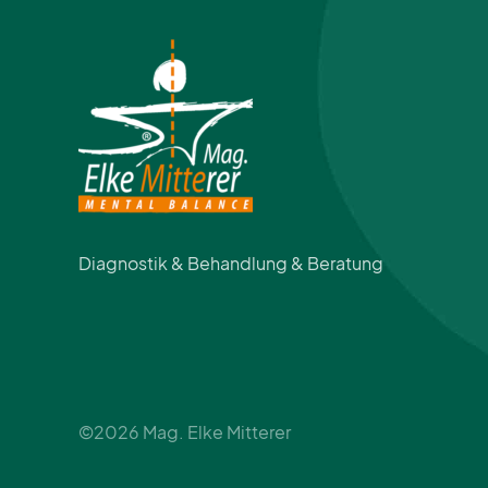
fördert. Eine gute Beleuchtung trägt zur
Entlastung der Augen bei. Arbeiten bei
unzureichendem Licht verbraucht unnötig
Energie, belastet den Organismus, führt
zu...
Diagnostik & Behandlung & Beratung
©2026 Mag. Elke Mitterer