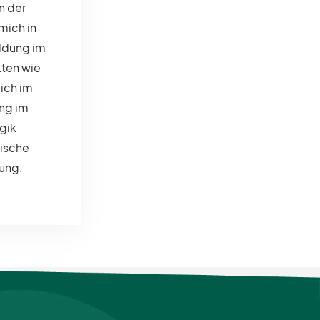
n der
mich in
ldung im
kten wie
ich im
ng im
gik
ische
dung.