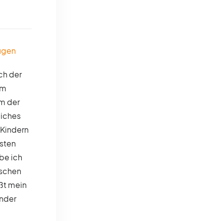
Fügen
ch der
em
m der
liches
 Kindern
sten
be ich
ischen
eßt mein
inder