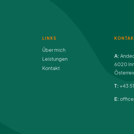
LINKS
KONTAK
Über mich
A:
Andec
Leistungen
6020 In
Kontakt
Österrei
T:
+43 5
E:
office